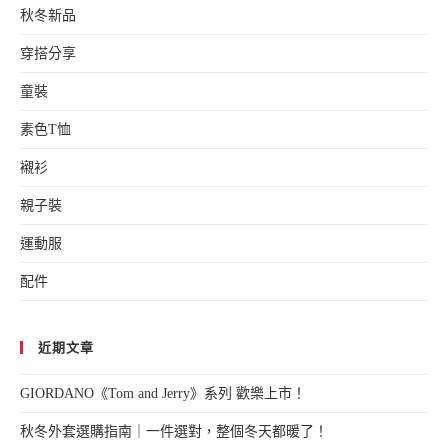
秋冬新品
穿搭分享
童裝
素色T恤
襯衫
親子裝
運動服
配件
近期文章
GIORDANO《Tom and Jerry》系列 歡樂上市！
秋冬外套選購指南｜一件選對，整個冬天都暖了！