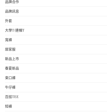
品牌合作
品牌訊息
外套
大學T/連帽T
寬褲
居家服
新品上市
春夏新品
束口褲
牛仔褲
百搭TEE
短褲