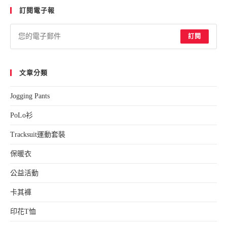
訂閱電子報
clo
the
sea
訂閱
pan
文章分類
Jogging Pants
PoLo衫
Tracksuit運動套裝
保暖衣
公益活動
卡其褲
印花T恤