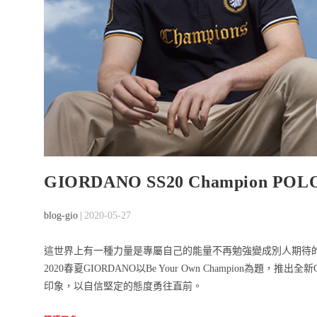
GIORDANO SS20 Champion P
Post
Post
blog-gio
2020-05-27
author:
published:
這世界上有一種力量是專屬自己的能量不再勉強變成別人期待的模樣用一
2020春夏GIORDANO以Be Your Own Champion為題
印象，以自信堅定的態度勇往直前。