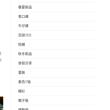
春夏新品
束口褲
牛仔褲
百搭TEE
短褲
只
秋冬新品
出
穿搭分享
童裝
素色T恤
襯衫
親子裝
運動服