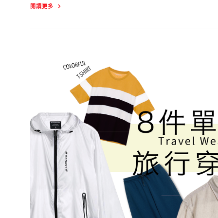
2022
閱讀更多
春
夏
革
命
性
新
材
質-
涼
感
X
快
乾
X
抗
菌
Sorona
機
能
系
列