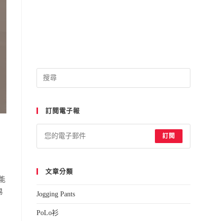
Press
Escape
to
訂閱電子報
close
the
search
訂閱
panel.
文章分類
能
易
Jogging Pants
PoLo衫