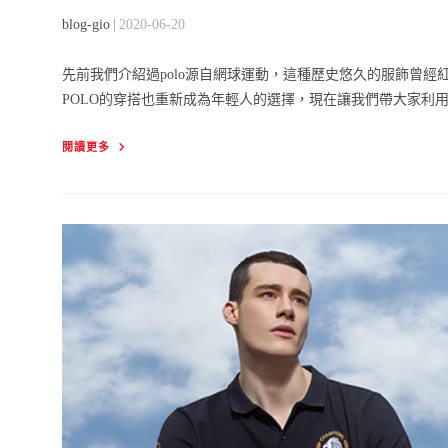
Post
Post
blog-gio
2020-06-20
author:
published:
先前我們介紹過polo源自網球運動，這種歷史悠久的服飾曾
POLO的穿搭也重新成為年輕人的選擇，現在讓我們帶大家利用
你
閱讀更多
想
不
到
的
百
變
POLO，
四
種
風
格
穿
搭
提
案