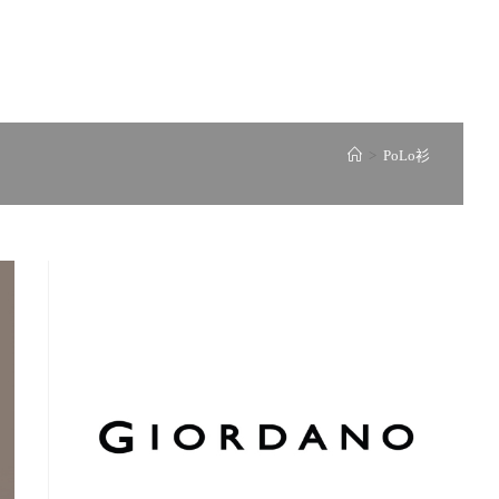
>
PoLo衫