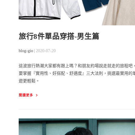
旅行8件單品穿搭-男生篇
Post
Post
blog-gio
2020-07-20
author:
published:
這波旅行熱潮大家都有跟上嗎？和朋友約場說走就走的旅程吧
要掌握『實用性、好搭配、舒適度』三大法則，挑選最實用的單
遊更輕鬆。
旅
閱讀更多
行
8
件
單
品
穿
搭-
男
生