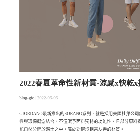
2022春夏革命性新材質-涼感x快乾x抗
Post
Post
blog-gio
2022-06-06
author:
published:
GIORDANO最新推出的SORANO系列，就是採用美國杜
性與環保概念結合，不僅賦予面料獨特的功能性，且部分原料
能自然分解於泥土之中，屬於對環境相當友善的材質。