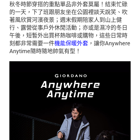
秋冬時節穿搭的重點單品非外套莫屬！結束忙碌
的一天，下了班跟朋友坐在公園裡談天說笑、吹
著風欣賞河濱夜景；週末假期陪家人到山上健
行、露營從事戶外休閒活動；亦或是濕冷的冬日
午後，短暫外出買杯熱咖啡或購物，這些日常時
刻都非常需要一件
機能保暖外套
，讓你Anywhere
Anytime隨時隨地帥氣有型！