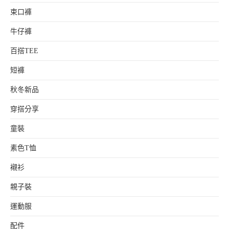
束口褲
牛仔褲
百搭TEE
短褲
秋冬新品
穿搭分享
童裝
素色T恤
襯衫
親子裝
運動服
配件