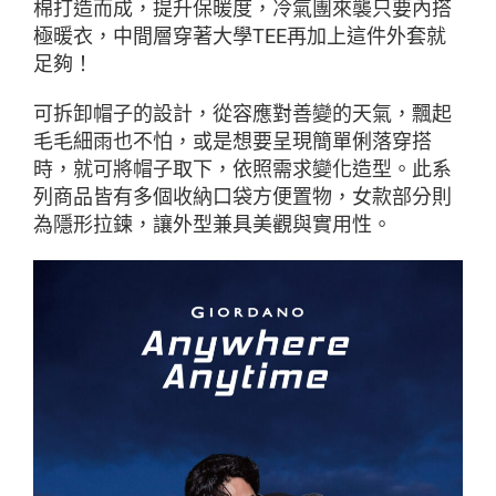
棉打造而成，提升保暖度，冷氣團來襲只要內搭
極暖衣，中間層穿著
大學TEE
再加上這件外套就
足夠！
可拆卸帽子的設計，從容應對善變的天氣，飄起
毛毛細雨也不怕，或是想要呈現簡單俐落穿搭
時，就可將帽子取下，依照需求變化造型。此系
列商品皆有多個收納口袋方便置物，女款部分則
為隱形拉鍊，讓外型兼具美觀與實用性。