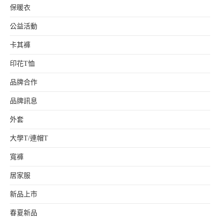
保暖衣
公益活動
卡其褲
印花T恤
品牌合作
品牌訊息
外套
大學T/連帽T
寬褲
居家服
新品上市
春夏新品