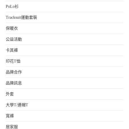
PoLo衫
Tracksuit運動套裝
保暖衣
公益活動
卡其褲
印花T恤
品牌合作
品牌訊息
外套
大學T/連帽T
寬褲
居家服