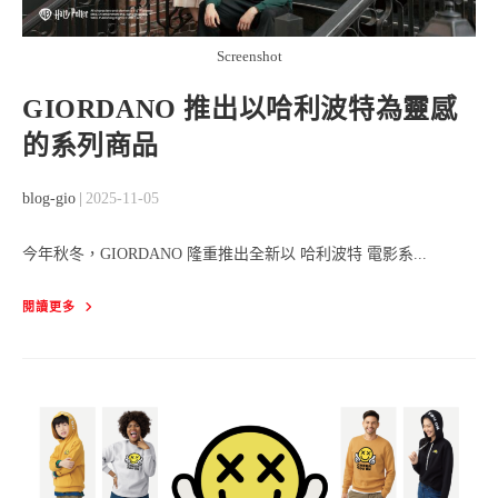
Screenshot
GIORDANO 推出以哈利波特為靈感
的系列商品
Post
Post
blog-gio
2025-11-05
author:
published:
今年秋冬，GIORDANO 隆重推出全新以 哈利波特 電影系...
GIORDANO
閱讀更多
推
出
以
哈
利
波
特
為
靈
感
的
系