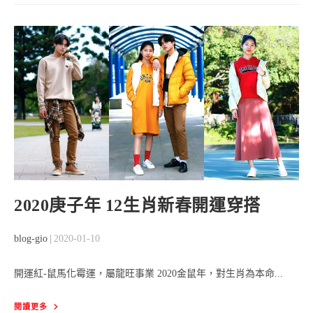
彼
此
加
油
打
氣！
GIORDANO
Cheer
You
On
系
列
歡
樂
登
場
2020庚子年 12生肖新春開運穿搭
Post
Post
blog-gio
2020-01-10
author:
published:
開運紅-鼠馬化霉運，屬龍旺事業 2020金鼠年，對生肖為本命...
2020
閱讀更多