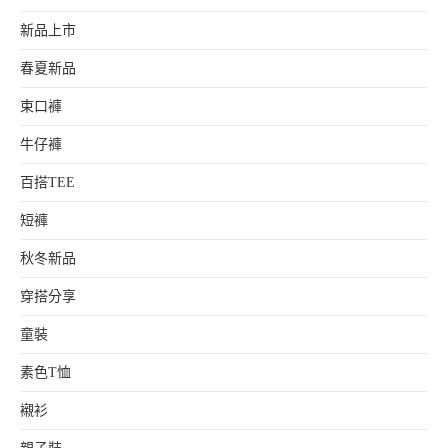
新品上市
春夏新品
束口褲
牛仔褲
百搭TEE
短褲
秋冬新品
穿搭分享
童裝
素色T恤
襯衫