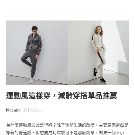
庚
子
年
12
生
肖
新
春
開
運
穿
搭
運動風這樣穿，減齡穿搭單品推薦
Post
Post
blog-gio
2019-12-11
author:
published:
為什麼運動風如此盛行呢？除了休閒生活的改變，主要原因當然是
穿著的舒適感，但想要成功駕馭可不是那麼簡單，如果一個不小