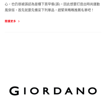
心，也仍很被誤認為是樓下買早餐(誤)。因此想要打造出時尚運動
風穿搭，首先就要先備妥下列單品，趕緊來瞧瞧推薦名單吧！
運
閱讀更多
動
風
這
樣
穿，
減
齡
穿
搭
單
品
推
薦