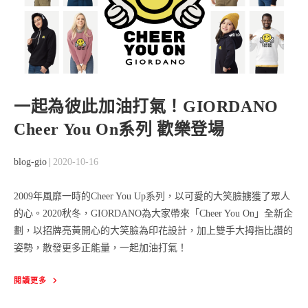
列
商
品
一起為彼此加油打氣！GIORDANO
Cheer You On系列 歡樂登場
Post
Post
blog-gio
2020-10-16
author:
published:
2009年風靡一時的Cheer You Up系列，以可愛的大笑臉擄獲了眾人
的心。2020秋冬，GIORDANO為大家帶來「Cheer You On」全新企
劃，以招牌亮黃開心的大笑臉為印花設計，加上雙手大拇指比讚的
姿勢，散發更多正能量，一起加油打氣！
一
閱讀更多
起
為