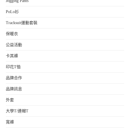
Jogging Pants
PoLo衫
Tracksuit運動套裝
保暖衣
公益活動
卡其褲
印花T恤
品牌合作
品牌訊息
外套
大學T/連帽T
寬褲