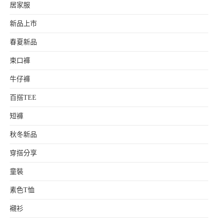
居家服
新品上市
春夏新品
束口褲
牛仔褲
百搭TEE
短褲
秋冬新品
穿搭分享
童裝
素色T恤
襯衫