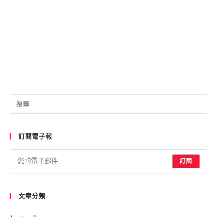
Pre
Esc
to
訂閱電子報
clo
the
sea
訂閱
pan
文章分類