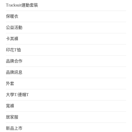
Tracksuit運動套裝
保暖衣
公益活動
卡其褲
印花T恤
品牌合作
品牌訊息
外套
大學T/連帽T
寬褲
居家服
新品上市