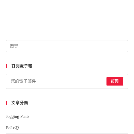
Pre
Esc
to
訂閱電子報
clo
the
sea
訂閱
pan
文章分類
Jogging Pants
PoLo衫