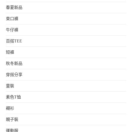
春夏新品
束口褲
牛仔褲
百搭TEE
短褲
秋冬新品
穿搭分享
童裝
素色T恤
襯衫
親子裝
運動服