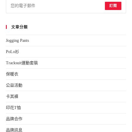
sea
訂閱
pan
文章分類
Jogging Pants
PoLo衫
Tracksuit運動套裝
保暖衣
公益活動
卡其褲
印花T恤
品牌合作
品牌訊息