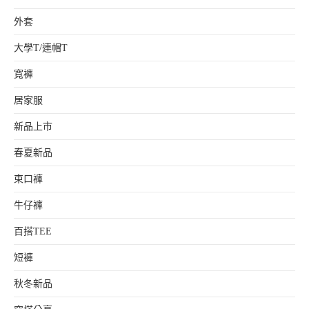
外套
大學T/連帽T
寬褲
居家服
新品上市
春夏新品
束口褲
牛仔褲
百搭TEE
短褲
秋冬新品