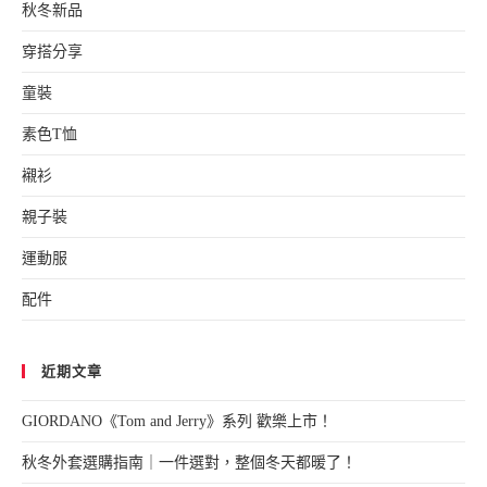
秋冬新品
穿搭分享
童裝
素色T恤
襯衫
親子裝
運動服
配件
近期文章
GIORDANO《Tom and Jerry》系列 歡樂上市！
秋冬外套選購指南｜一件選對，整個冬天都暖了！