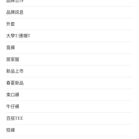
品牌合作
品牌訊息
外套
大學T/連帽T
寬褲
居家服
新品上市
春夏新品
束口褲
牛仔褲
百搭TEE
短褲