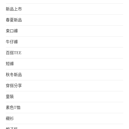
新品上市
春夏新品
束口褲
牛仔褲
百搭TEE
短褲
秋冬新品
穿搭分享
童裝
素色T恤
襯衫