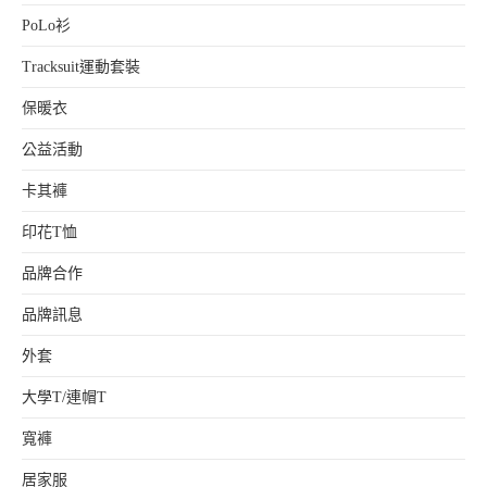
PoLo衫
Tracksuit運動套裝
保暖衣
公益活動
卡其褲
印花T恤
品牌合作
品牌訊息
外套
大學T/連帽T
寬褲
居家服