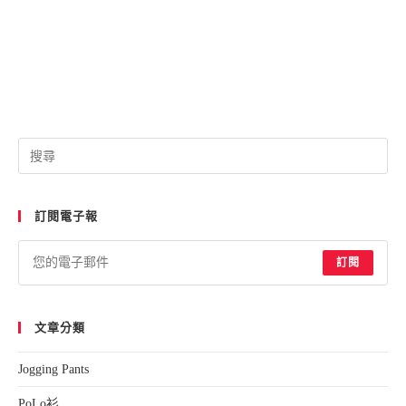
Pre
Esc
to
訂閱電子報
clo
the
sea
訂閱
pan
文章分類
Jogging Pants
PoLo衫