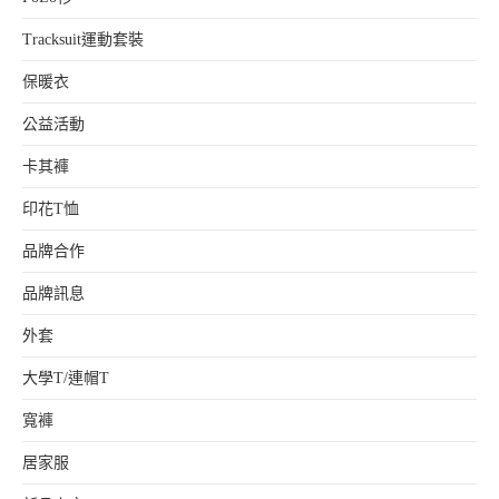
Tracksuit運動套裝
保暖衣
公益活動
卡其褲
印花T恤
品牌合作
品牌訊息
外套
大學T/連帽T
寬褲
居家服