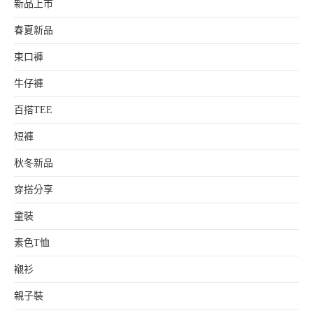
新品上市
春夏新品
束口褲
牛仔褲
百搭TEE
短褲
秋冬新品
穿搭分享
童裝
素色T恤
襯衫
親子裝