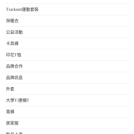
Tracksuit運動套裝
保暖衣
公益活動
卡其褲
印花T恤
品牌合作
品牌訊息
外套
大學T/連帽T
寬褲
居家服