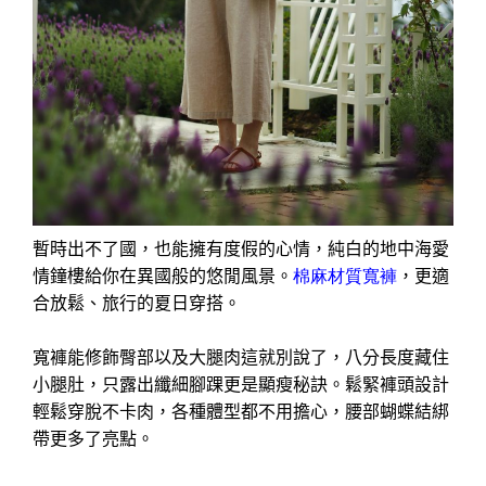
暫時出不了國，也能擁有度假的心情，純白的地中海愛
情鐘樓給你在異國般的悠閒風景。
棉麻材質寬褲
，更適
合放鬆、旅行的夏日穿搭。
寬褲能修飾臀部以及大腿肉這就別說了，八分長度藏住
小腿肚，只露出纖細腳踝更是顯瘦秘訣。鬆緊褲頭設計
輕鬆穿脫不卡肉，各種體型都不用擔心，腰部蝴蝶結綁
帶更多了亮點。