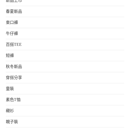
新品上市
春夏新品
束口褲
牛仔褲
百搭TEE
短褲
秋冬新品
穿搭分享
童裝
素色T恤
襯衫
親子裝