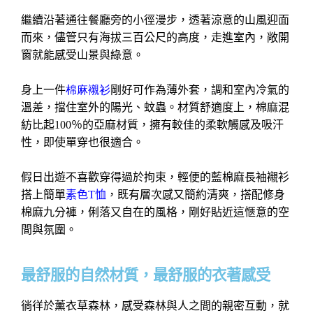
繼續沿著通往餐廳旁的小徑漫步，透著涼意的山風迎面
而來，儘管只有海拔三百公尺的高度，走進室內，敞開
窗就能感受山景與綠意。
身上一件
棉麻襯衫
剛好可作為薄外套，調和室內冷氣的
溫差，擋住室外的陽光、蚊蟲。材質舒適度上，棉麻混
紡比起
100
％的亞麻材質，擁有較佳的柔軟觸感及吸汗
性，即使單穿也很適合。
假日出遊不喜歡穿得過於拘束，輕便的藍棉麻長袖襯衫
搭上簡單
素色
T
恤
，既有層次感又簡約清爽，搭配修身
棉麻九分褲，俐落又自在的風格，剛好貼近這愜意的空
間與氛圍。
最舒服的自然材質，最舒服的衣著感受
徜徉於薰衣草森林，感受森林與人之間的親密互動，就