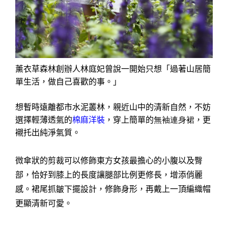
薰衣草森林創辦人林庭妃曾說
一開始只想「過著山居簡
單生活，做自己喜歡的事。」
想暫時遠離都市水泥叢林，親近山中的清新自然，不妨
選擇輕薄透氣的
棉麻洋裝
，穿上簡單的
無袖連身裙
，更
襯托出純淨氣質。
微傘狀的剪裁可以修飾東方女孩最擔心的小腹以及臀
部，恰好到膝上的長度讓腿部比例更修長，增添俏麗
感。裙尾抓皺下擺設計，修飾身形，再戴上一頂編織帽
更顯清新可愛。