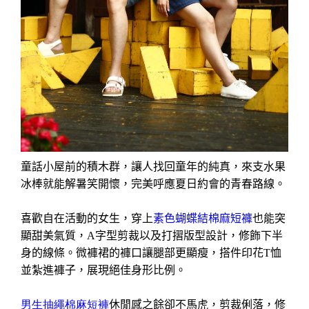
童話小屋前的積木群，讓人找回童年的純真，來支水果
冰棒就能解暑笑開懷，完美呼應夏日約會的青春路線。
喜歡自在活動的女生，穿上
素色蝴蝶結棉麻短褲
也能突
顯甜美氣質，
A
字型剪裁以及打摺版型設計，修飾下半
身的線條。微褲裙的褲口讓腿部更顯瘦，搭件印花
T
恤
並紮進褲子，展現絕佳身形比例。
男生抽繩棉麻短褲
休閒感之餘卻不馬虎，剪裁俐落，修