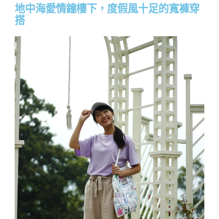
地中海愛情鐘樓下，度假風十足的寬褲穿
搭