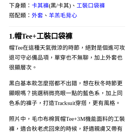
下身類：
卡其褲
(
黑
/
卡其
)
、
工裝口袋褲
搭配類：
外套
、
羊羔毛背心
1.
帽
Tee+
工裝口袋褲
帽
Tee
在這種天氣微涼的時節，絕對是個進可攻
退可守必備品項，單穿也不無聊，加上外套也
很顯層次。
黑白基本款怎麼搭都不出錯，想在秋冬時節更
顯眼嗎？挑選稍微亮眼一點的藍色系，加上同
色系的褲子，打造
Tracksuit
穿搭，更有風格。
照片中，毛巾布棉質帽
Tee+3M
機能面料的工裝
褲，適合秋老虎回來的時候，舒適親膚又帶有