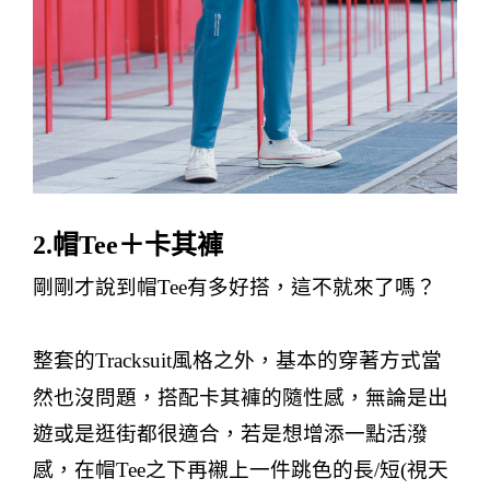
2.
帽
Tee
＋卡其褲
剛剛才說到帽
Tee
有多好搭，這不就來了嗎？
整套的
Tracksuit
風格之外，基本的穿著方式當
然也沒問題，搭配卡其褲的隨性感，無論是出
遊或是逛街都很適合，若是想增添一點活潑
感，在帽
Tee
之下再襯上一件跳色的長
/
短
(
視天