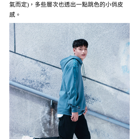
氣而定
)
，多些層次也透出一點跳色的小俏皮
感。