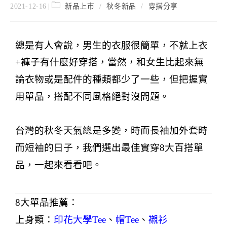
2021-12-16
新品上市
/
秋冬新品
/
穿搭分享
總是有人會說，男生的衣服很簡單，不就上衣
+
褲子有什麼好穿搭，當然，和女生比起來無
論衣物或是配件的種類都少了一些，但把握實
用單品，搭配不同風格絕對沒問題。
台灣的秋冬天氣總是多變，時而長袖加外套時
而短袖的日子，我們選出最佳實穿
8
大百搭單
品，一起來看看吧。
8
大單品推薦：
上身類：
印花大學
Tee
、
帽
Tee
、
襯衫