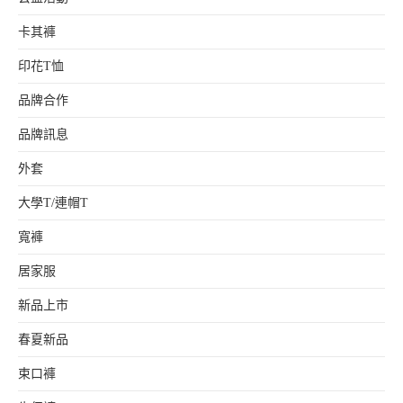
卡其褲
印花T恤
品牌合作
品牌訊息
外套
大學T/連帽T
寬褲
居家服
新品上市
春夏新品
束口褲