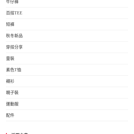
牛仔褲
百搭TEE
短褲
秋冬新品
穿搭分享
童裝
素色T恤
襯衫
親子裝
運動服
配件