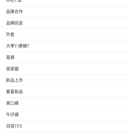
印花T恤
品牌合作
品牌訊息
外套
大學T/連帽T
寬褲
居家服
新品上市
春夏新品
束口褲
牛仔褲
百搭TEE