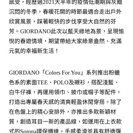
感受，經歷過
2021
大半年的疫情低潮期與灰黯
沉悶的冬季，春暖花開的時節最適合走出戶外
欣賞風景，踩著輕快的步伐享受大自然的芬
芳。
GIORDANO
此次以藍天綠地為景，呈現愉
悅的春遊情境，期望帶給大家綠意盎然、充滿
元氣的幸福新生活！
GIORDANO
「
Colors For You
」系列推出粉蠟
色系的素面
TEE
、
POLO
及襯衫，搭配淺藍、
白牛仔褲，再運用領巾、披巾或帽子等配件，
打造出專屬春天感的清爽輕盈休閒穿搭。除了
在色盤上的精心安排外，亦推出多款新穎材
質，創造耳目一新的產品線，如運用在上衣款
式的
Sorona
環保纖維，手感柔滑並具有舒適彈