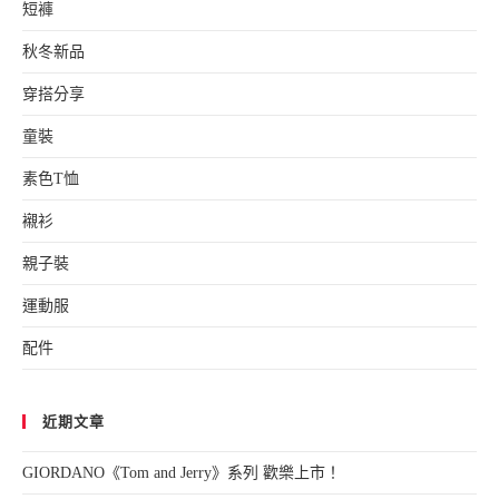
短褲
秋冬新品
穿搭分享
童裝
素色T恤
襯衫
親子裝
運動服
配件
近期文章
GIORDANO《Tom and Jerry》系列 歡樂上市！