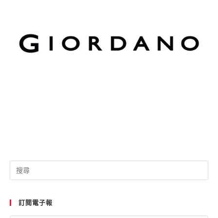
Pre
Esc
to
訂閱電子報
clo
the