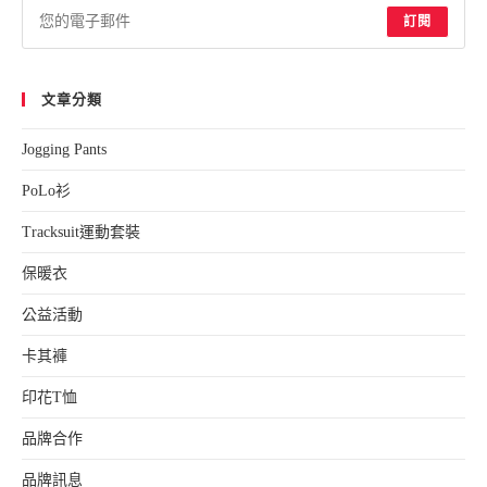
sea
訂閱
pan
文章分類
Jogging Pants
PoLo衫
Tracksuit運動套裝
保暖衣
公益活動
卡其褲
印花T恤
品牌合作
品牌訊息