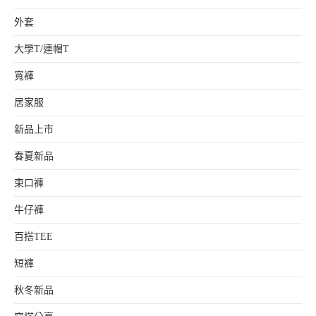
外套
大學T/連帽T
寬褲
居家服
新品上市
春夏新品
束口褲
牛仔褲
百搭TEE
短褲
秋冬新品