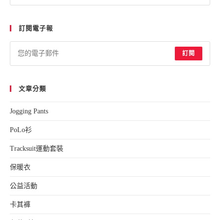
Esc
to
訂閱電子報
clo
the
sea
訂閱
pan
文章分類
Jogging Pants
PoLo衫
Tracksuit運動套裝
保暖衣
公益活動
卡其褲