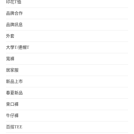
印花T恤
品牌合作
品牌訊息
外套
大學T/連帽T
寬褲
居家服
新品上市
春夏新品
束口褲
牛仔褲
百搭TEE