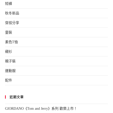
短褲
秋冬新品
穿搭分享
童裝
素色T恤
襯衫
親子裝
運動服
配件
近期文章
GIORDANO《Tom and Jerry》系列 歡樂上市！