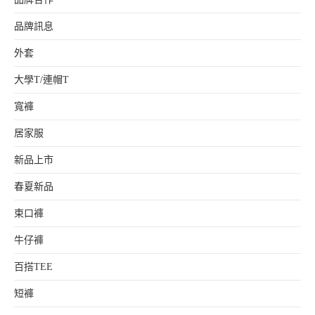
品牌訊息
外套
大學T/連帽T
寬褲
居家服
新品上市
春夏新品
束口褲
牛仔褲
百搭TEE
短褲