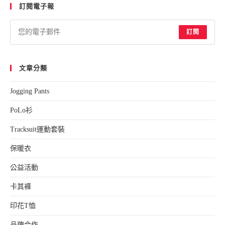
訂閱電子報
clo
the
sea
訂閱
pan
文章分類
Jogging Pants
PoLo衫
Tracksuit運動套裝
保暖衣
公益活動
卡其褲
印花T恤
品牌合作