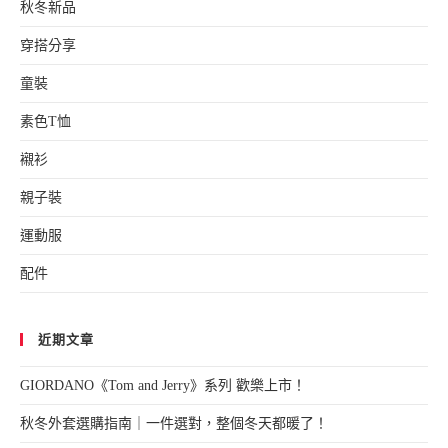
秋冬新品
穿搭分享
童裝
素色T恤
襯衫
親子裝
運動服
配件
近期文章
GIORDANO《Tom and Jerry》系列 歡樂上市！
秋冬外套選購指南｜一件選對，整個冬天都暖了！