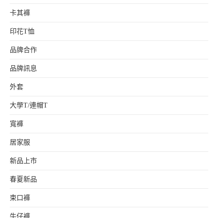
卡其褲
印花T恤
品牌合作
品牌訊息
外套
大學T/連帽T
寬褲
居家服
新品上市
春夏新品
束口褲
牛仔褲