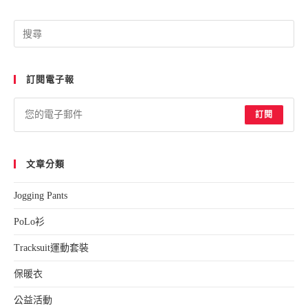
Pre
Esc
to
訂閱電子報
clo
the
sea
訂閱
pan
文章分類
Jogging Pants
PoLo衫
Tracksuit運動套裝
保暖衣
公益活動