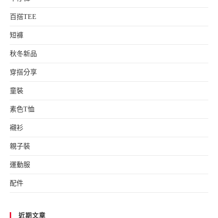
百搭TEE
短褲
秋冬新品
穿搭分享
童裝
素色T恤
襯衫
親子裝
運動服
配件
近期文章