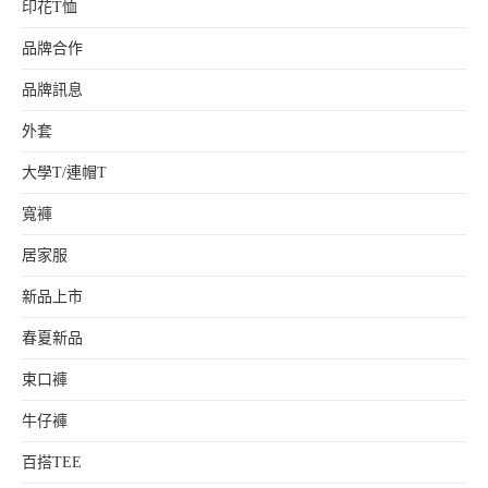
印花T恤
品牌合作
品牌訊息
外套
大學T/連帽T
寬褲
居家服
新品上市
春夏新品
束口褲
牛仔褲
百搭TEE