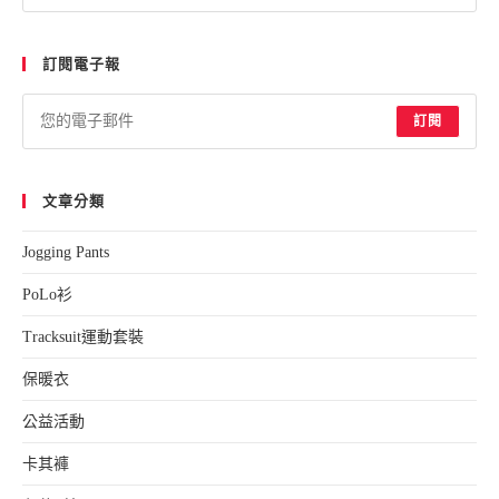
Esc
to
訂閱電子報
clo
the
sea
訂閱
pan
文章分類
Jogging Pants
PoLo衫
Tracksuit運動套裝
保暖衣
公益活動
卡其褲