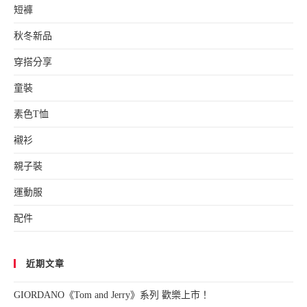
短褲
秋冬新品
穿搭分享
童裝
素色T恤
襯衫
親子裝
運動服
配件
近期文章
GIORDANO《Tom and Jerry》系列 歡樂上市！