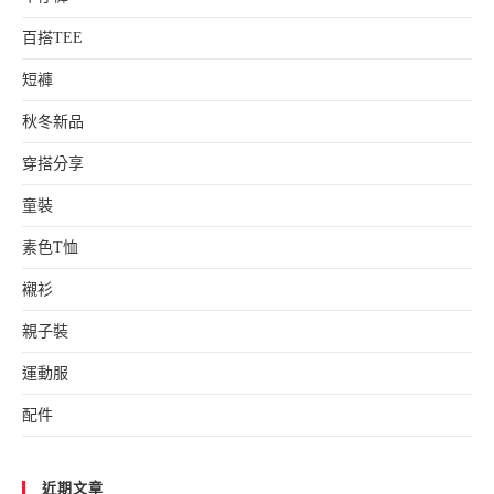
百搭TEE
短褲
秋冬新品
穿搭分享
童裝
素色T恤
襯衫
親子裝
運動服
配件
近期文章