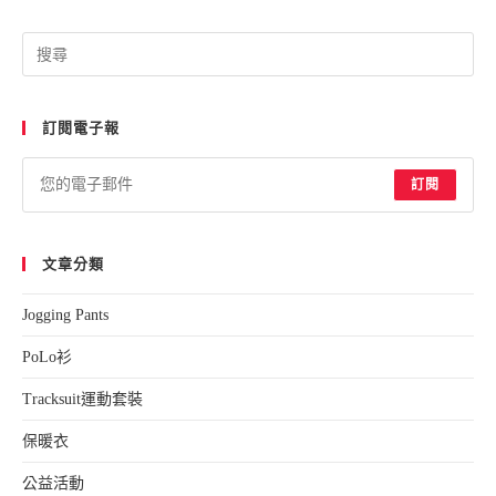
Pre
Esc
to
訂閱電子報
clo
the
sea
訂閱
pan
文章分類
Jogging Pants
PoLo衫
Tracksuit運動套裝
保暖衣
公益活動