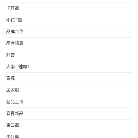
卡其褲
印花T恤
品牌合作
品牌訊息
外套
大學T/連帽T
寬褲
居家服
新品上市
春夏新品
束口褲
牛仔褲