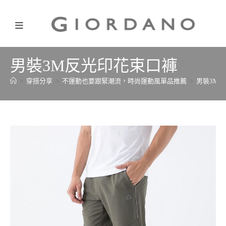
男裝3M反光印花束口褲
>
穿搭分享
>
不運動也要跟緊潮流，時尚運動風單品推薦
>
男裝3M