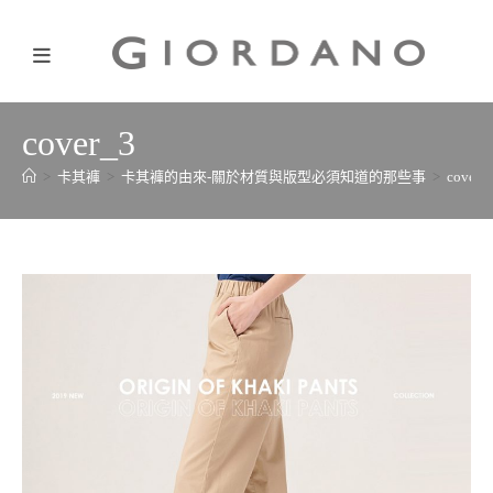
cover_3
>
卡其褲
>
卡其褲的由來-關於材質與版型必須知道的那些事
>
cover_