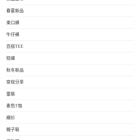
春夏新品
束口褲
牛仔褲
百搭TEE
短褲
秋冬新品
穿搭分享
童裝
素色T恤
襯衫
親子裝