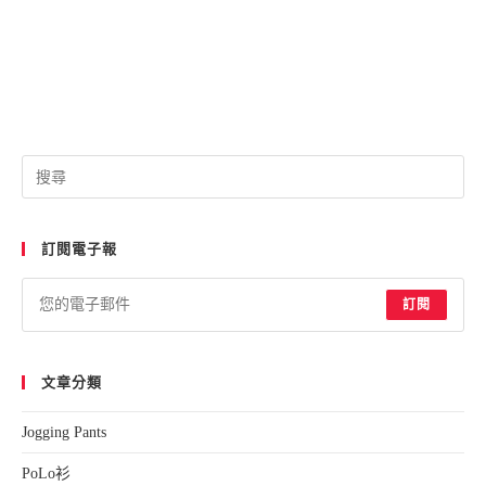
Pre
Esc
to
訂閱電子報
clo
the
sea
訂閱
pan
文章分類
Jogging Pants
PoLo衫