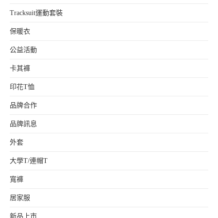
Tracksuit運動套裝
保暖衣
公益活動
卡其褲
印花T恤
品牌合作
品牌訊息
外套
大學T/連帽T
寬褲
居家服
新品上市