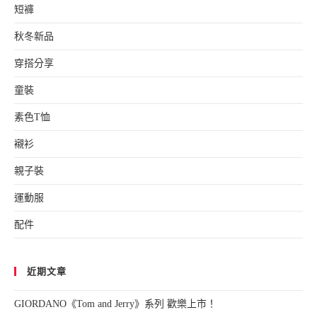
短褲
秋冬新品
穿搭分享
童裝
素色T恤
襯衫
親子裝
運動服
配件
近期文章
GIORDANO《Tom and Jerry》系列 歡樂上市！