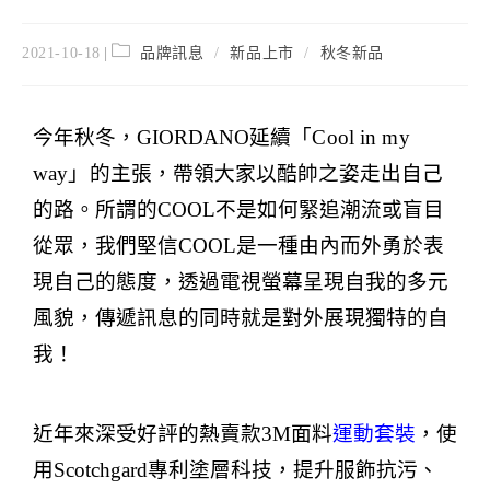
2021-10-18
品牌訊息
/
新品上市
/
秋冬新品
今年秋冬，
GIORDANO
延續「
Cool in my
way
」的主張，
帶領大家以酷帥之姿走出自己
的路。所謂的
COOL
不是如何緊追潮流或盲目
從眾，我們堅信
COOL
是一種由內而外勇於表
現自己的態度，透過電視螢幕呈現自我的多元
風貌，傳遞訊息的同時就是對外展現獨特的自
我！
近年來深受好評的熱賣款
3M
面料
運動套裝
，使
用
Scotchgard
專利塗層科技，提升服飾抗污、