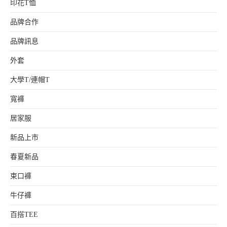
印花T恤
品牌合作
品牌訊息
外套
大學T/連帽T
寬褲
居家服
新品上市
春夏新品
束口褲
牛仔褲
百搭TEE