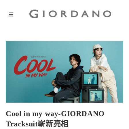
Cool in my way-GIORDANO
Tracksuit嶄新亮相