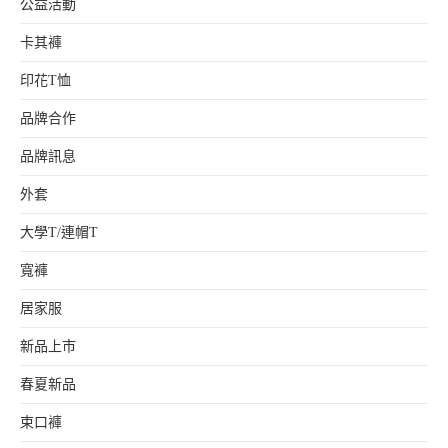
公益活動
卡其褲
印花T恤
品牌合作
品牌訊息
外套
大學T/連帽T
寬褲
居家服
新品上市
春夏新品
束口褲