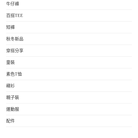
牛仔褲
百搭TEE
短褲
秋冬新品
穿搭分享
童裝
素色T恤
襯衫
親子裝
運動服
配件