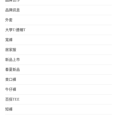
品牌合作
品牌訊息
外套
大學T/連帽T
寬褲
居家服
新品上市
春夏新品
束口褲
牛仔褲
百搭TEE
短褲