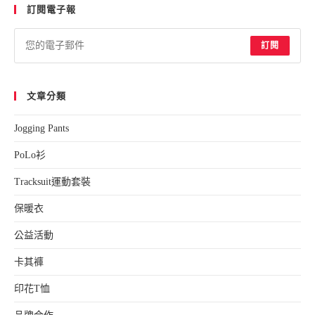
訂閱電子報
clo
the
sea
訂閱
pan
文章分類
Jogging Pants
PoLo衫
Tracksuit運動套裝
保暖衣
公益活動
卡其褲
印花T恤