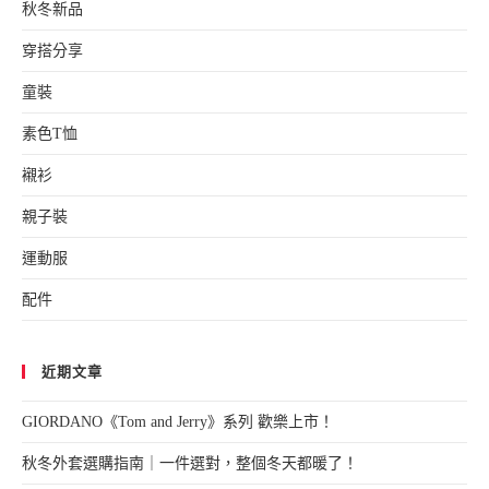
秋冬新品
穿搭分享
童裝
素色T恤
襯衫
親子裝
運動服
配件
近期文章
GIORDANO《Tom and Jerry》系列 歡樂上市！
秋冬外套選購指南｜一件選對，整個冬天都暖了！