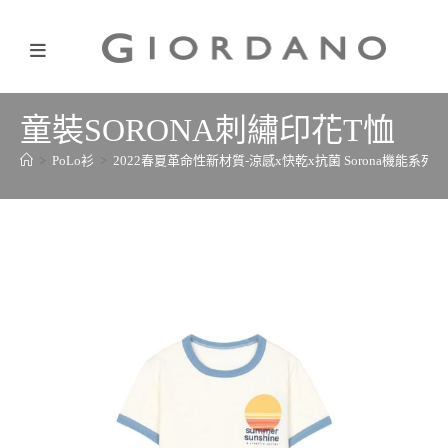
童裝SORONA刺繡印花T恤
>
PoLo衫
>
2022春夏革命性新材質-涼感x快乾x抗菌 Sorona機能系列
>