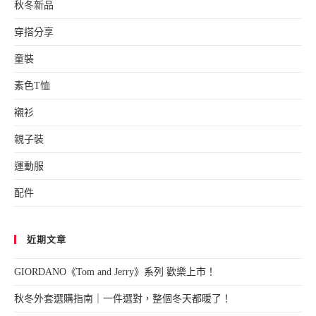
秋冬新品
穿搭分享
童裝
素色T恤
襯衫
親子裝
運動服
配件
近期文章
GIORDANO《Tom and Jerry》系列 歡樂上市！
秋冬外套選購指南｜一件選對，整個冬天都暖了！