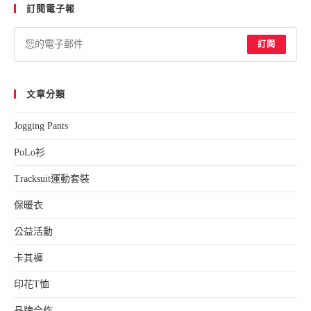
訂閱電子報
clo
the
sea
訂閱
pan
文章分類
Jogging Pants
PoLo衫
Tracksuit運動套裝
保暖衣
公益活動
卡其褲
印花T恤
品牌合作