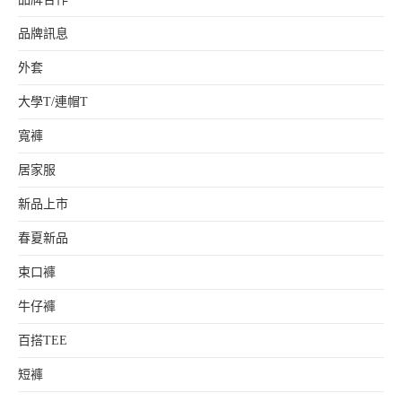
品牌訊息
外套
大學T/連帽T
寬褲
居家服
新品上市
春夏新品
束口褲
牛仔褲
百搭TEE
短褲