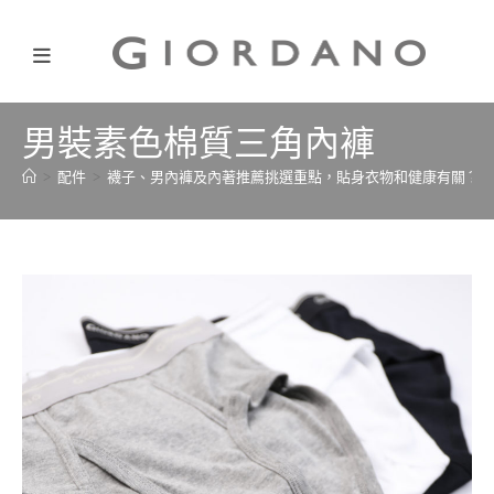
男裝素色棉質三角內褲
>
配件
>
襪子、男內褲及內著推薦挑選重點，貼身衣物和健康有關？
>