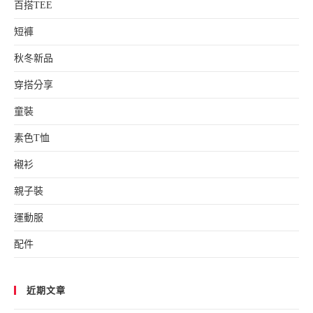
百搭TEE
短褲
秋冬新品
穿搭分享
童裝
素色T恤
襯衫
親子裝
運動服
配件
近期文章