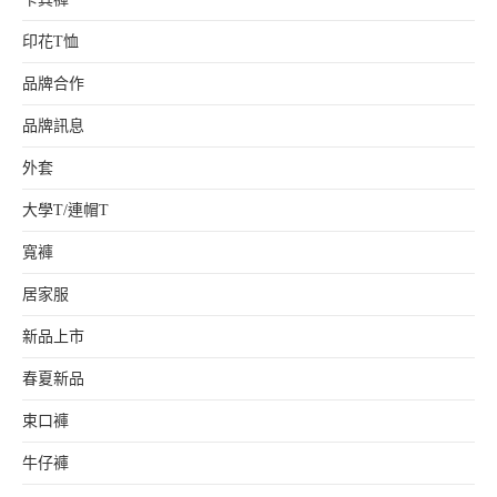
印花T恤
品牌合作
品牌訊息
外套
大學T/連帽T
寬褲
居家服
新品上市
春夏新品
束口褲
牛仔褲