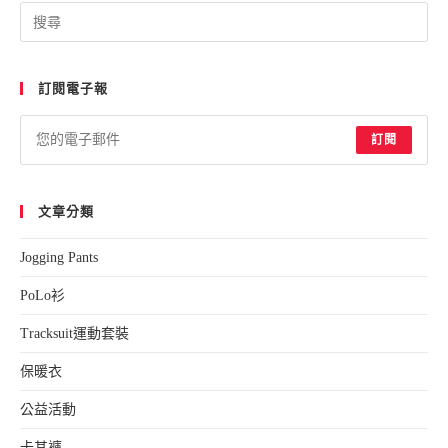
Pre
Esc
to
訂閱電子報
clo
the
sea
訂閱
pan
文章分類
Jogging Pants
PoLo衫
Tracksuit運動套裝
保暖衣
公益活動
卡其褲