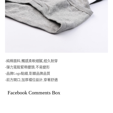
-純棉面料,觸感柔軟細膩,經久耐穿
-彈力寬鬆緊帶腰頭,不易變形
-品牌Logo點綴,彰顯品牌品質
-前方開口,加厚襠位設計,穿著舒適
Facebook Comments Box