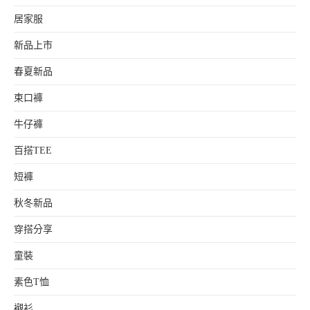
居家服
新品上市
春夏新品
束口褲
牛仔褲
百搭TEE
短褲
秋冬新品
穿搭分享
童裝
素色T恤
襯衫