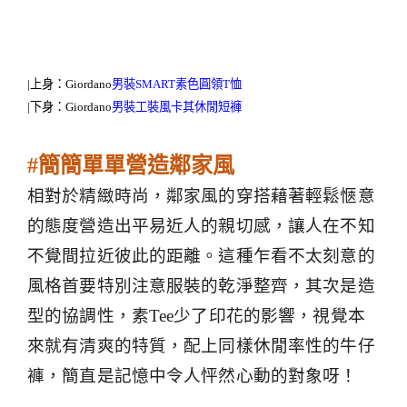
|
上身：
Giordano
男裝
SMART
素色圓領
T
恤
|
下身：
Giordano
男裝工裝風卡其休閒短褲
#
簡簡單單營造鄰家風
相對於精緻時尚，鄰家風的穿搭藉著輕鬆愜意
的態度營造出平易近人的親切感，讓人在不知
不覺間拉近彼此的距離。這種乍看不太刻意的
風格首要特別注意服裝的乾淨整齊，其次是造
型的協調性，素
Tee
少了印花的影響，視覺本
來就有清爽的特質，配上同樣休閒率性的牛仔
褲，簡直是記憶中令人怦然心動的對象呀！