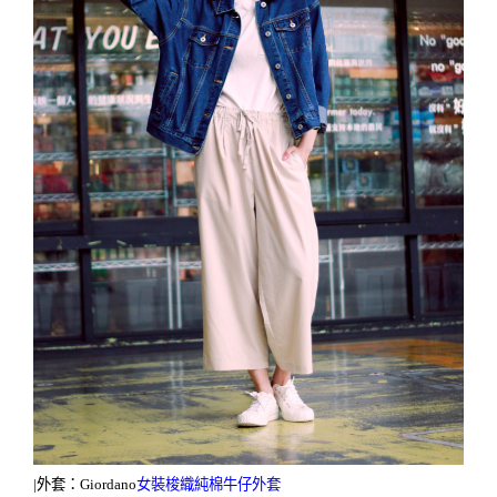
|
外套：
Giordano
女裝梭織純棉牛仔外套