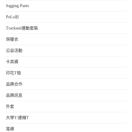
Jogging Pants
PoLo衫
Tracksuit運動套裝
保暖衣
公益活動
卡其褲
印花T恤
品牌合作
品牌訊息
外套
大學T/連帽T
寬褲