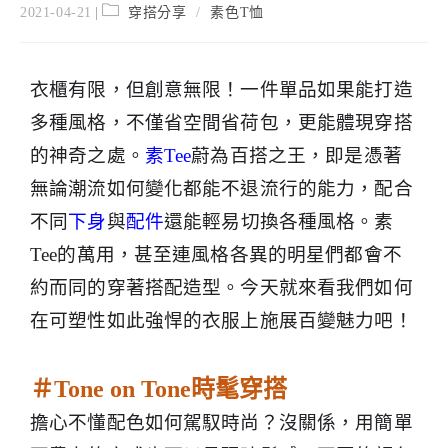
2021-04-21
穿搭分享
/
素色T恤
衣櫃有限，但創意無限！一件單品如果能打造
多種風格，不僅省空間省荷包，更能體現穿搭
的神奇之處。
素
Tee
蔚為百搭之王，即是憑著
無論潮流如何變化都能不退流行的能力，配合
不同
下身
與
配件
還能輕易切換各種風格。素
Tee
的萬用，甚至連風格各異的明星們都會不
約而同的穿著搭配造型。今天就來看我們如何
在可塑性如此強悍的衣服上施展百變魅力吧！
＃
Tone on Tone
時髦穿搭
擔心不懂配色如何駕馭時尚？沒關係，用簡單