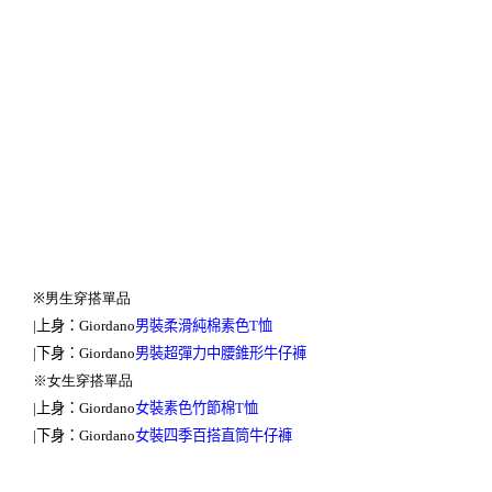
※男生穿搭單品
|
上身：
Giordano
男裝柔滑純棉素色
T
恤
|
下身：
Giordano
男裝超彈力中腰錐形牛仔褲
※女生穿搭單品
|
上身：
Giordano
女裝素色竹節棉
T
恤
|
下身：
Giordano
女裝四季百搭直筒牛仔褲