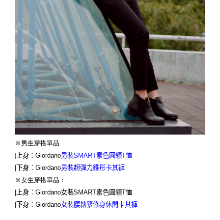
※男生穿搭單品
|
上身：
Giordano
男裝
SMART
素色圓領
T
恤
|
下身：
Giordano
男裝超彈力錐形卡其褲
※女生穿搭單品：
|
上身：
Giordano
女裝
SMART
素色圓領
T
恤
|
下身：
Giordano
女裝腰鬆緊修身休閒卡其褲