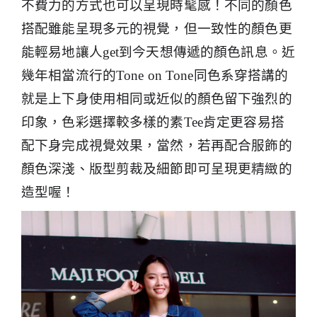
不費力的方式也可以呈現時髦感！不同的顏色
搭配雖能呈現多元的視覺，但一致性的顏色更
能輕易地讓人
get
到今天想傳遞的顏色訊息。近
幾年相當流行的
Tone on Tone
同色系穿搭講的
就是上下身使用相同或近似的顏色留下強烈的
印象，色彩選擇較多樣的素
Tee
肯定更容易搭
配下身完成視覺效果，當然，若再配合服飾的
顏色深淺、版型剪裁及細節即可呈現更精緻的
造型喔！