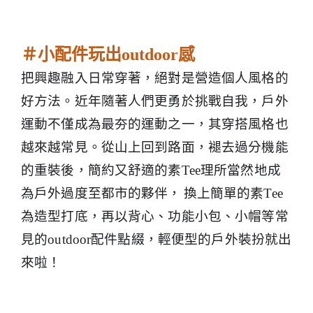
＃小配件玩出
outdoor
感
把興趣融入日常穿著，絕對是營造個人風格的
好方法。近年隨著人們更勇於挑戰自我，戶外
運動不僅成為最夯的運動之一，其穿搭風格也
越來越常見。從山上回到路面，褪去過分機能
的重裝後，簡約又舒適的素
Tee
理所當然地成
為戶外過度至都市的夥伴，
換上簡單的素
Tee
為造型打底，再以背心、功能小包、小帽等常
見的
outdoor
配件點綴，輕便型的戶外裝扮就出
來啦！