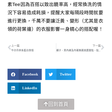
素
Tee
因為百搭以致出鏡率高，經常換洗的情
況下容易造成耗損，提醒大家每隔段時間就要
進行更換，千萬不要讓泛黃、變形（尤其是衣
領的荷葉邊）的衣服影響一身精心的搭配喔！
上一篇
下一篇
牛仔丹寧系藍白穿搭
襪子、男內褲及內著推薦挑選重點，貼身衣物和健康有關？
Facebook
Twitter
LinkedIn
回到首頁