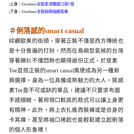
|
上身：
Giordano
女裝柔滑觸感口袋
T
恤
|
下身：
Giordano
女裝純棉抽繩寬褲
＃俐落感的
smart casual
綜觀歐美的街頭，穿著正裝不僅是西方傳統也
是十分普遍的打扮，然而在島嶼型氣候的台灣
穿著襯衫不僅悶熱也顯得過份正式，於是素
Tee
混搭正裝的
smart casual
風便成為另一種新
興選擇。身為一位具備成熟魅力的大人，質感
素
Tee
是不可或缺的單品，建議不只要求布面
手感細緻，著用領口較高的款式可以讓上身更
有精神，此外，將上衣扎進西裝褲或是合身的
卡其褲，甚至將袖口捲起也能輕鬆建立起俐落
的個人形象噢！